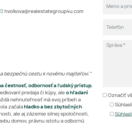
hvolkova@realestategroup4u.com
 a bezpečnú cestu k novému majiteľovi."
a čestnosť, odbornosť a ľudský prístup.
edkovaní predaja či kúpy, ale
o hľadaní
Označiť v
každá nehnuteľnosť má svoj príbeh a
Súhlasí
tola začala
hladko a bez zbytočných
osti, ale aj zázemie silnej spoločnosti,
Súhlas
tavbu domov, právnu istotu a odbornú