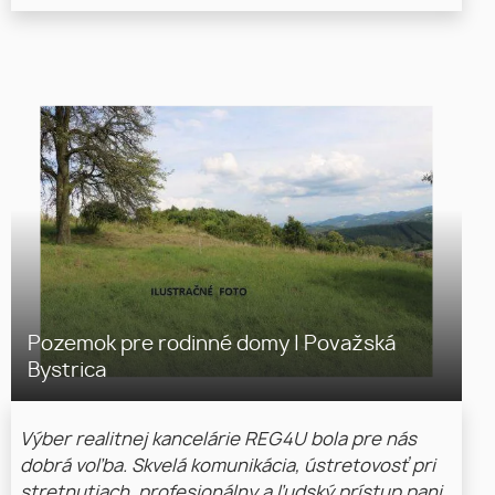
Pozemok pre rodinné domy
|
Považská
Bystrica
Výber realitnej kancelárie REG4U bola pre nás
dobrá voľba. Skvelá komunikácia, ústretovosť pri
stretnutiach, profesionálny a ľudský prístup pani