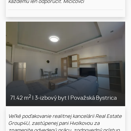
každému len odporučiť. Mičicovci
2
71.42 m
|
3-izbový byt
|
Považská Bystrica
Veľké poďakovanie realitnej kancelárii Real Estate
Group4U, zastúpenej pani Hvolkovou za
znamenite odvedenú prácu, zodpovedný prístup