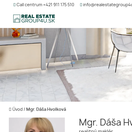
Call centrum +421 911 175 510
info@realestategroup4
Úvod
/
Mgr. Dáša Hvolková
Mgr. Dáša H
realitný maklér