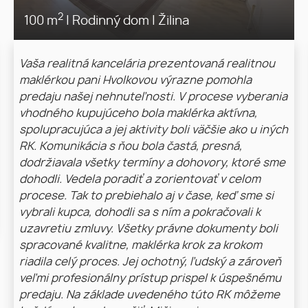
2
100 m
|
Rodinný dom
|
Žilina
Vaša realitná kancelária prezentovaná realitnou
maklérkou pani Hvolkovou výrazne pomohla
predaju našej nehnuteľnosti. V procese vyberania
vhodného kupujúceho bola maklérka aktívna,
spolupracujúca a jej aktivity boli väčšie ako u iných
RK. Komunikácia s ňou bola častá, presná,
dodržiavala všetky termíny a dohovory, ktoré sme
dohodli. Vedela poradiť a zorientovať v celom
procese. Tak to prebiehalo aj v čase, keď sme si
vybrali kupca, dohodli sa s ním a pokračovali k
uzavretiu zmluvy. Všetky právne dokumenty boli
spracované kvalitne, maklérka krok za krokom
riadila celý proces. Jej ochotný, ľudský a zároveň
veľmi profesionálny prístup prispel k úspešnému
predaju. Na základe uvedeného túto RK môžeme