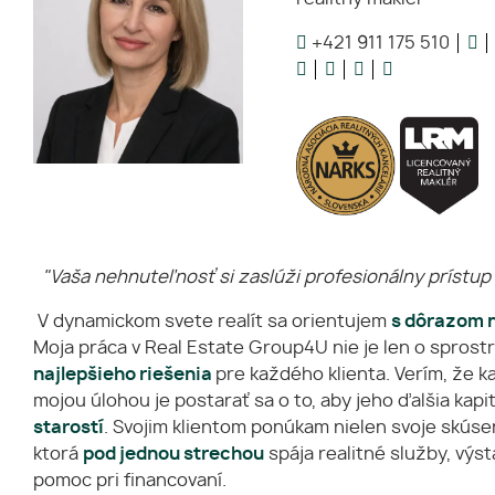
+421 911 175 510
"Vaša nehnuteľnosť si zaslúži profesionálny prístup
V dynamickom svete realít sa orientujem
s dôrazom n
Moja práca v Real Estate Group4U nie je len o sprostr
najlepšieho riešenia
pre každého klienta. Verím, že 
mojou úlohou je postarať sa o to, aby jeho ďalšia kapi
starostí
. Svojim klientom ponúkam nielen svoje skúsen
ktorá
pod jednou strechou
spája realitné služby, výs
pomoc pri financovaní.