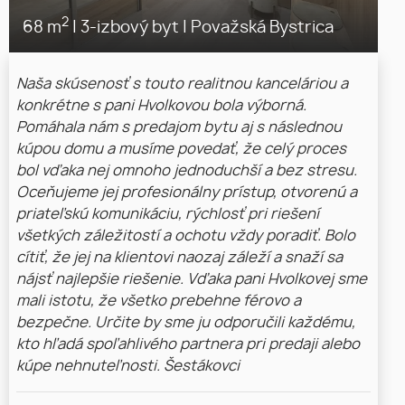
2
68 m
|
3-izbový byt
|
Považská Bystrica
Naša skúsenosť s touto realitnou kanceláriou a
konkrétne s pani Hvolkovou bola výborná.
Pomáhala nám s predajom bytu aj s následnou
kúpou domu a musíme povedať, že celý proces
bol vďaka nej omnoho jednoduchší a bez stresu.
Oceňujeme jej profesionálny prístup, otvorenú a
priateľskú komunikáciu, rýchlosť pri riešení
všetkých záležitostí a ochotu vždy poradiť. Bolo
cítiť, že jej na klientovi naozaj záleží a snaží sa
nájsť najlepšie riešenie. Vďaka pani Hvolkovej sme
mali istotu, že všetko prebehne férovo a
bezpečne. Určite by sme ju odporučili každému,
kto hľadá spoľahlivého partnera pri predaji alebo
kúpe nehnuteľnosti. Šestákovci