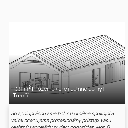
2
1331 m
|
Pozemok pre rodinné domy
|
Trenčín
So spoluprácou sme boli maximálne spokojní a
veľmi oceňujeme profesionálny prístup. Vašu
realitnú kanceláriu budem odporúčať. Mgr. D.