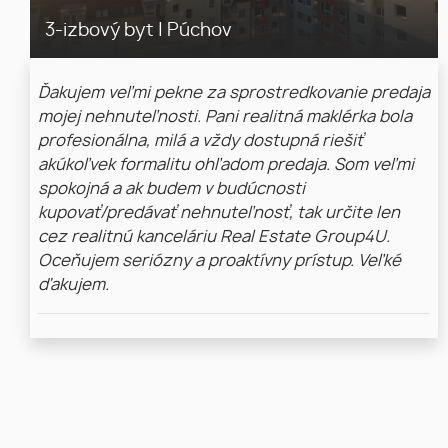
3-izbový byt
|
Púchov
Ďakujem veľmi pekne za sprostredkovanie predaja
mojej nehnuteľnosti. Pani realitná maklérka bola
profesionálna, milá a vždy dostupná riešiť
akúkoľvek formalitu ohľadom predaja. Som veľmi
spokojná a ak budem v budúcnosti
kupovať/predávať nehnuteľnosť, tak určite len
cez realitnú kanceláriu Real Estate Group4U.
Oceňujem seriózny a proaktívny prístup. Veľké
ďakujem.