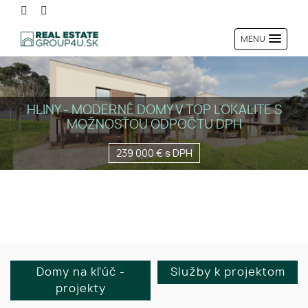
MENU
NOVOSTAVBA 4IZ BUNGALOVU NA KĽÚČ - OKRES
PÚCHOV
236 000 €
Domy na kľúč -
Služby k projektom
projekty