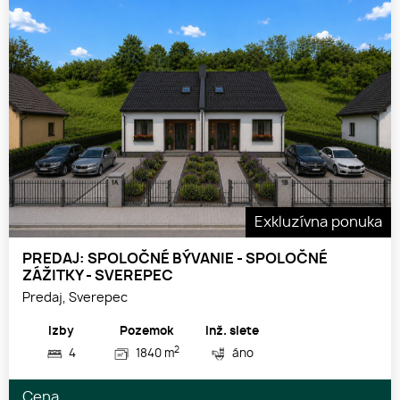
Exkluzívna ponuka
PREDAJ: SPOLOČNÉ BÝVANIE - SPOLOČNÉ
ZÁŽITKY - SVEREPEC
Predaj, Sverepec
Izby
Pozemok
Inž. siete
2
4
1840 m
áno
Cena