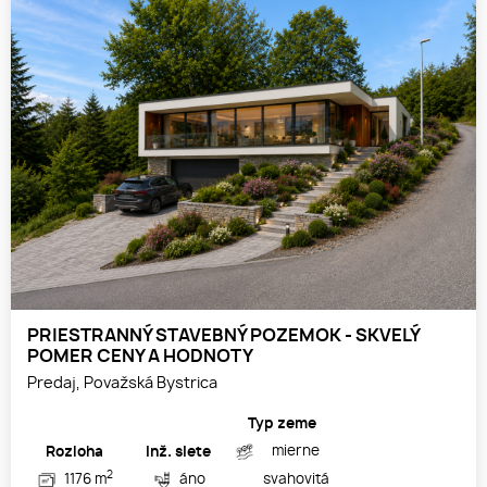
PRIESTRANNÝ STAVEBNÝ POZEMOK - SKVELÝ
POMER CENY A HODNOTY
Predaj, Považská Bystrica
Typ zeme
mierne
Rozloha
Inž. siete
2
1176 m
áno
svahovitá