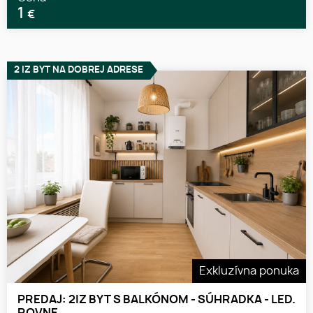
1
€
2 IZ BYT NA DOBREJ ADRESE
Exkluzívna ponuka
PREDAJ: 2IZ BYT S BALKÓNOM - SÚHRADKA - LED.