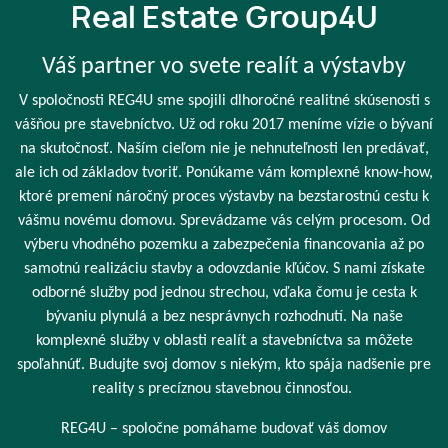
Real Estate Group4U
Váš partner vo svete realít a výstavby
V spoločnosti REG4U sme spojili dlhoročné realitné skúsenosti s
vášňou pre stavebníctvo. Už od roku 2017 meníme vízie o bývaní
na skutočnosť. Naším cieľom nie je nehnuteľnosti len predávať,
ale ich od základov tvoriť. Ponúkame vám komplexné know-how,
ktoré premení náročný proces výstavby na bezstarostnú cestu k
vášmu novému domovu. Sprevádzame vás celým procesom. Od
výberu vhodného pozemku a zabezpečenia financovania až po
samotnú realizáciu stavby a odovzdanie kľúčov. S nami získate
odborné služby pod jednou strechou, vďaka čomu je cesta k
bývaniu plynulá a bez nesprávnych rozhodnutí. Na naše
komplexné služby v oblasti realít a stavebníctva sa môžete
spoľahnúť. Budujte svoj domov s niekým, kto spája nadšenie pre
reality s precíznou stavebnou činnosťou.
REG4U – spoločne pomáhame budovať váš domov