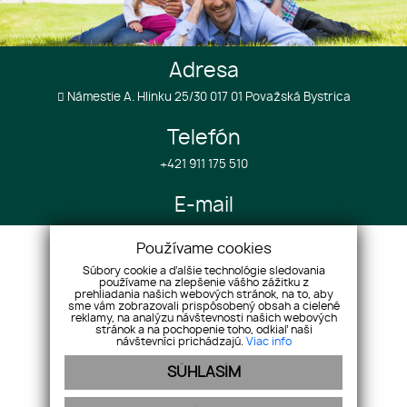
Adresa
Námestie A. Hlinku 25/30 017 01 Považská Bystrica
Telefón
+421 911 175 510
E-mail
info@realestategroup4u.com
Používame cookies
Súbory cookie a ďalšie technológie sledovania
používame na zlepšenie vášho zážitku z
Úvod
Služby k projektom
prehliadania našich webových stránok, na to, aby
sme vám zobrazovali prispôsobený obsah a cielené
O spoločnosti
Služby v zahraničí
reklamy, na analýzu návštevnosti našich webových
Nehnuteľnosti
Referencie
stránok a na pochopenie toho, odkiaľ naši
návštevníci prichádzajú.
Viac info
Náš tím
Cenník
SÚHLASÍM
Reklamácie
GDPR
Kontakt
Cookies