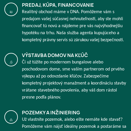
PREDAJ, KÚPA, FINANCOVANIE
Realitný obchod máme v DNA. Pomôžeme vám s
predajom vašej súčasnej nehnuteľnosti, aby ste mohli
financovať tú novú a nájdeme pre vás najvýhodnejšiu
hypotéku na trhu. Naša služba agenta kupujúceho a
kompletný právny servis sú zárukou vašej bezpečnosti.
VÝSTAVBA DOMOV NA KĽÚČ
Či už túžite po modernom bungalove alebo
poschodovom dome, sme vaším partnerom od prvého
výkopu až po odovzdanie kľúčov. Zabezpečíme
kompletný projektový manažment a koordináciu stavby
vrátane stavebného povolenia, aby váš dom rástol
presne podľa plánov.
POZEMKY A INŽINIERING
Už vlastníte pozemok, alebo ešte nemáte kde stavať?
Pomôžeme vám nájsť ideálny pozemok a postaráme sa