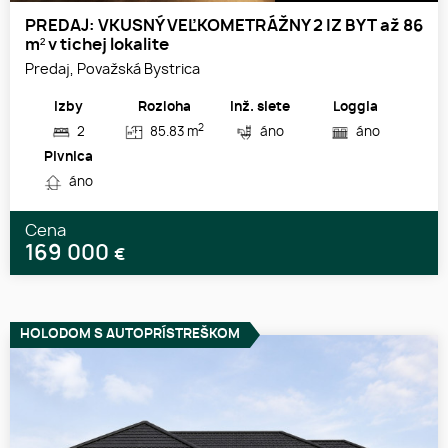
PREDAJ: VKUSNÝ VEĽKOMETRÁŽNY 2 IZ BYT až 86
m² v tichej lokalite
Predaj, Považská Bystrica
Izby
Rozloha
Inž. siete
Loggia
2
2
85.83 m
áno
áno
Pivnica
áno
Cena
169 000
€
HOLODOM S AUTOPRÍSTREŠKOM