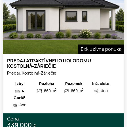
Exkluzívna ponuka
PREDAJ ATRAKTÍVNEHO HOLODOMU -
KOSTOLNÁ-ZÁRIEČIE
Predaj, Kostolná-Záriečie
Izby
Rozloha
Pozemok
Inž. siete
2
2
4
660 m
660 m
áno
Garáž
áno
Cena
339 000
€