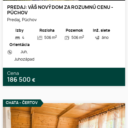
PREDAJ: VÁŠ NOVÝ DOM ZA ROZUMNÚ CENU -
PÚCHOV
Predaj, Púchov
Izby
Rozloha
Pozemok
Inž. siete
2
2
4
506 m
506 m
áno
Orientácia
Juh,
Juhozápad
Cena
186 500
€
CHATA - ČERTOV