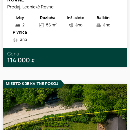
ROVNE
Predaj, Lednické Rovne
Izby
Rozloha
Inž. siete
Balkón
2
2
56 m
áno
áno
Pivnica
áno
Cena
114 000
€
MIESTO KDE KVITNE POKOJ