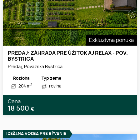
Exkluzívna ponuka
PREDAJ: ZÁHRADA PRE ÚŽITOK AJ RELAX - POV.
BYSTRICA
Predaj, Považská Bystrica
Rozloha
Typ zeme
2
204 m
rovina
Cena
18 500
€
IDEÁLNA VOĽBA PRE BÝVANIE