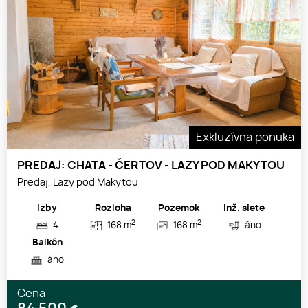
Exkluzívna ponuka
PREDAJ: CHATA - ČERTOV - LAZY POD MAKYTOU
Predaj, Lazy pod Makytou
Izby
Rozloha
Pozemok
Inž. siete
2
2
4
168 m
168 m
áno
Balkón
áno
Cena