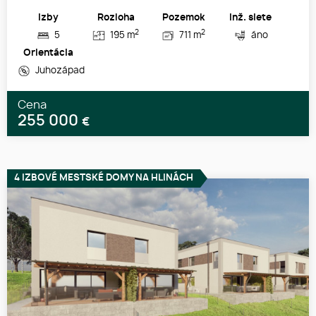
Izby
Rozloha
Pozemok
Inž. siete
2
2
5
195 m
711 m
áno
Orientácia
Juhozápad
Cena
255 000
€
4 IZBOVÉ MESTSKÉ DOMY NA HLINÁCH