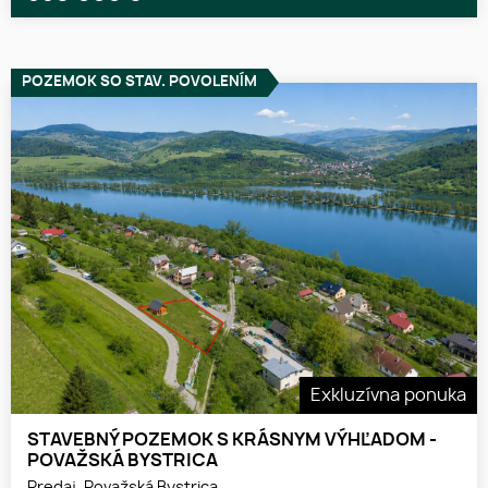
POZEMOK SO STAV. POVOLENÍM
Exkluzívna ponuka
STAVEBNÝ POZEMOK S KRÁSNYM VÝHĽADOM -
POVAŽSKÁ BYSTRICA
Predaj, Považská Bystrica