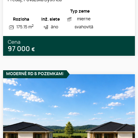
Typ zeme
mierne
Rozloha
Inž. siete
2
175.15 m
áno
svahovitá
Cena
97 000
€
MODERNÉ RD S POZEMKAMI