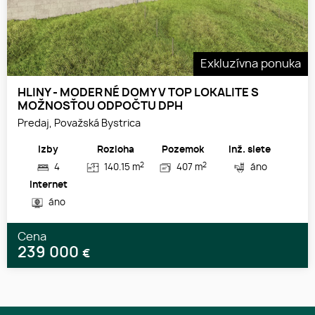
Exkluzívna ponuka
HLINY - MODERNÉ DOMY V TOP LOKALITE S
MOŽNOSŤOU ODPOČTU DPH
Predaj, Považská Bystrica
Izby
Rozloha
Pozemok
Inž. siete
2
2
4
140.15 m
407 m
áno
Internet
áno
Cena
239 000
€