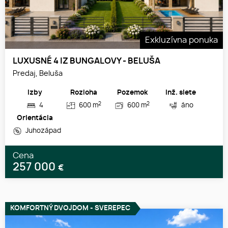
Exkluzívna ponuka
LUXUSNÉ 4 IZ BUNGALOVY - BELUŠA
Predaj, Beluša
Izby
Rozloha
Pozemok
Inž. siete
2
2
4
600 m
600 m
áno
Orientácia
Juhozápad
Cena
257 000
€
KOMFORTNÝ DVOJDOM - SVEREPEC