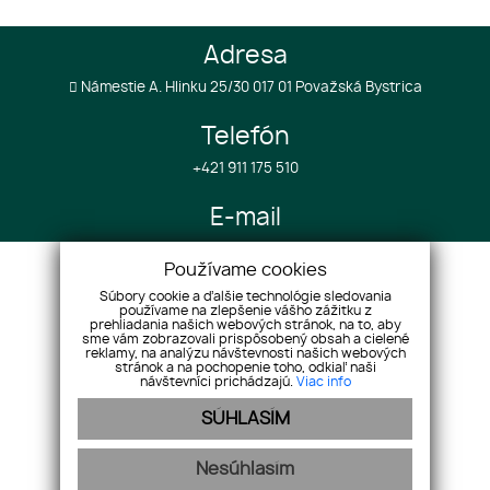
Adresa
Námestie A. Hlinku 25/30 017 01 Považská Bystrica
Telefón
+421 911 175 510
E-mail
info@realestategroup4u.com
Používame cookies
Súbory cookie a ďalšie technológie sledovania
používame na zlepšenie vášho zážitku z
Úvod
Služby k projektom
prehliadania našich webových stránok, na to, aby
O spoločnosti
Služby v zahraničí
sme vám zobrazovali prispôsobený obsah a cielené
reklamy, na analýzu návštevnosti našich webových
Nehnuteľnosti
Referencie
stránok a na pochopenie toho, odkiaľ naši
návštevníci prichádzajú.
Viac info
Náš tím
Cenník
SÚHLASÍM
Reklamácie
GDPR
Kontakt
Cookies
Nesúhlasím