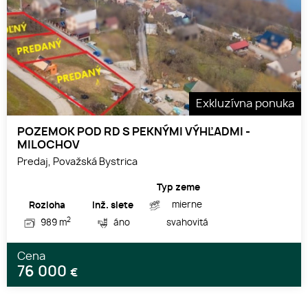
Exkluzívna ponuka
POZEMOK POD RD S PEKNÝMI VÝHĽADMI -
MILOCHOV
Predaj, Považská Bystrica
Typ zeme
mierne
Rozloha
Inž. siete
2
989 m
áno
svahovitá
Cena
76 000
€