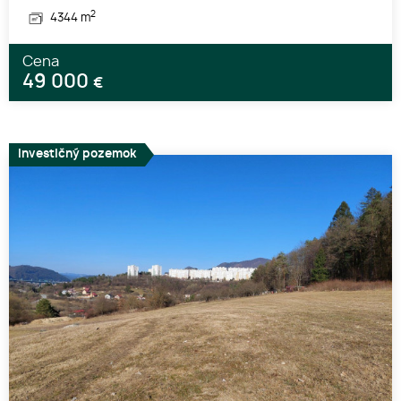
2
4344 m
Cena
49 000
€
Investičný pozemok