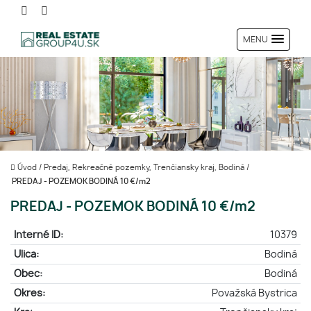
MENU
Úvod
/
Predaj, Rekreačné pozemky, Trenčiansky kraj, Bodiná
/
PREDAJ - POZEMOK BODINÁ 10 €/m2
PREDAJ - POZEMOK BODINÁ 10 €/m2
Interné ID:
10379
Ulica:
Bodiná
Obec:
Bodiná
Okres:
Považská Bystrica