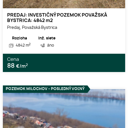
PREDAJ: INVESTIČNÝ POZEMOK POVAŽSKÁ
BYSTRICA: 4842 m2
Predaj, Považská Bystrica
Rozloha
Inž. siete
2
4842 m
áno
Cena
88
2
€/m
POZEMOK MILOCHOV - POSLEDNÝ VOĽNÝ