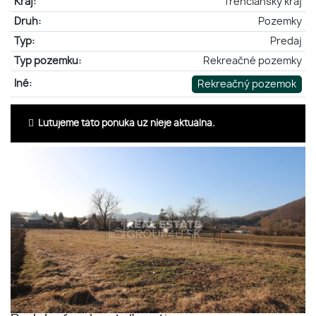
Kraj:
Trenčiansky kraj
Druh:
Pozemky
Typ:
Predaj
Typ pozemku:
Rekreačné pozemky
Iné:
Rekreačný pozemok
Ľutujeme táto ponuka už nieje aktuálna.