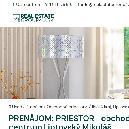
Call centrum +421 911 175 510
info@realestategroup4
Úvod
/
Prenájom, Obchodné priestory, Žilinský kraj, Liptovs
PRENÁJOM: PRIESTOR - obcho
centrum Liptovský Mikuláš