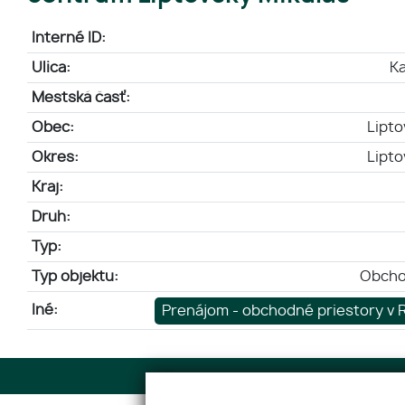
Interné ID:
Ulica:
K
Mestská časť:
Obec:
Lipto
Okres:
Lipto
Kraj:
Druh:
Typ:
Typ objektu:
Obcho
Iné:
Prenájom - obchodné priestory v
Adresa