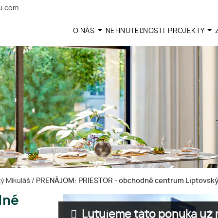
u.com
O NÁS
NEHNUTEĽNOSTI
PROJEKTY
ký Mikuláš
/
PRENÁJOM: PRIESTOR - obchodné centrum Liptovský
dné
Ľutujeme táto ponuka už n