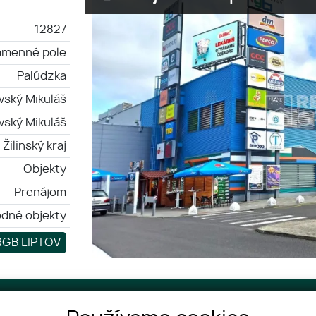
12827
amenné pole
Palúdzka
vský Mikuláš
vský Mikuláš
Žilinský kraj
Objekty
Prenájom
dné objekty
 RGB LIPTOV
Telefón