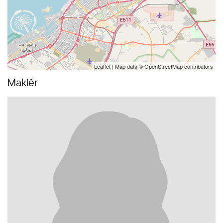
Leaflet
| Map data ©
OpenStreetMap
contributors
Maklér