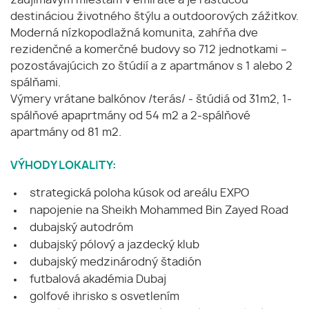
zaujímavým miestam v emiráte a je rastúcou
destináciou životného štýlu a outdoorových zážitkov.
Moderná nízkopodlažná komunita, zahŕňa dve
rezidenčné a komerčné budovy so 712 jednotkami –
pozostávajúcich zo štúdií a z apartmánov s 1 alebo 2
spálňami.
Výmery vrátane balkónov /terás/ - štúdiá od 31m2, 1-
spálňové apaprtmány od 54 m2 a 2-spálňové
apartmány od 81 m2.
VÝHODY LOKALITY:
strategická poloha kúsok od areálu EXPO
napojenie na Sheikh Mohammed Bin Zayed Road
dubajský autodróm
dubajský pólový a jazdecký klub
dubajský medzinárodný štadión
futbalová akadémia Dubaj
golfové ihrisko s osvetlením