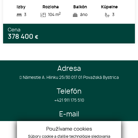
Izby
Rozloha
Balkón
Kúpelne
2
3
104 m
áno
3
Cena
378 400
€
Adresa
Námestie A. Hlinku 25/30 017 01 Považská Bystrica
Telefón
+421 911 175 510
E-mail
info@realestategroup4u.com
Používame cookies
Súbory cookie a ďalšie technológie sledovania