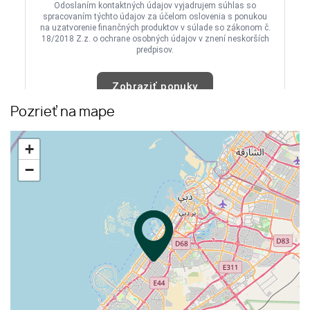
Pozrieť na mape
+
−