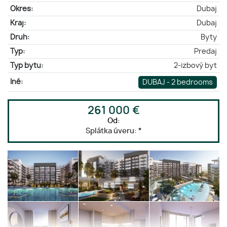
Okres:
Dubaj
Kraj:
Dubaj
Druh:
Byty
Typ:
Predaj
Typ bytu:
2-izbový byt
Iné:
DUBAJ - 2 bedrooms
261 000 €
Od:
Splátka úveru:
*