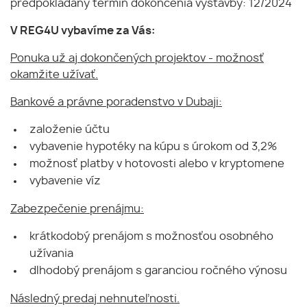
predpokladaný termín dokončenia výstavby: 12/2024
V REG4U vybavíme za Vás:
Ponuka už aj dokončených projektov - možnosť
okamžite užívať.
Bankové a právne poradenstvo v Dubaji:
založenie účtu
vybavenie hypotéky na kúpu s úrokom od 3,2%
možnosť platby v hotovosti alebo v kryptomene
vybavenie víz
Zabezpečenie prenájmu:
krátkodobý prenájom s možnosťou osobného
užívania
dlhodobý prenájom s garanciou ročného výnosu
Následný predaj nehnuteľnosti.