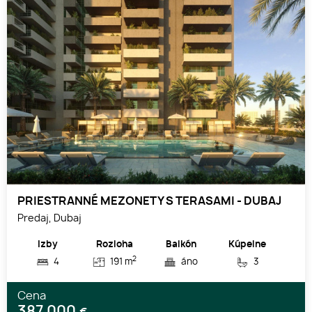
PRIESTRANNÉ MEZONETY S TERASAMI - DUBAJ
Predaj, Dubaj
Izby
Rozloha
Balkón
Kúpelne
2
4
191 m
áno
3
Cena
387 000