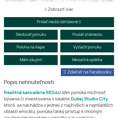
Zobraziť viac
Pridať medzi obľúbené
Sledovať ponuku
Poslať známemu
Poloha na mape
Vytlačiť ponuku
Mám záujem
Mesačná splátka
Zdieľať na Facebooku
Popis nehnuteľnosti
Realitná kancelária REG4U
Vám ponúka možnosť
bývania či investovania v lokalite
Dubaj Studio City
,
ktorá sa nachádza v jednej z najživších a najmladších
oblastí emirátu, ponúka ľahký prístup k mnohým