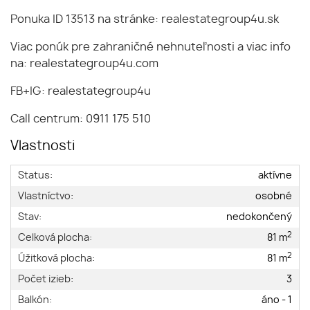
Ponuka ID 13513 na stránke: realestategroup4u.sk
Viac ponúk pre zahraničné nehnuteľnosti a viac info
na: realestategroup4u.com
FB+IG: realestategroup4u
Call centrum: 0911 175 510
Vlastnosti
Status:
aktívne
Vlastníctvo:
osobné
Stav:
nedokončený
2
Celková plocha:
81 m
2
Úžitková plocha:
81 m
Počet izieb:
3
Balkón:
áno - 1