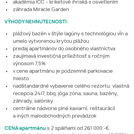
akadémia ICC – kriketové ihriská s osvetlením
záhrada Miracle Garden
VÝHODY NEHNUTEĽNOSTI:
plážový bazén v štýle lagúny s technológiou vĺn a
umelo vytvorenou krytou plážou
predaj apartmánov do osobného vlastníctva
zaujímavá investičná príležitosť s ročným
výnosom 7,5%
v cene apartmánu je podzemné parkovacie
miesto
nadštandardné vybavenie celého rezortu: vlastná
recepcia 24/7, bbq, jóga zóna, sauna, bazény,
záhrady, salóniky
centrálne nádvorie plné kaviarní, reštaurácií
a iných maloobchodných prevádzok
CENA apartmánu
s 2 spálňami od 261 000.-€,