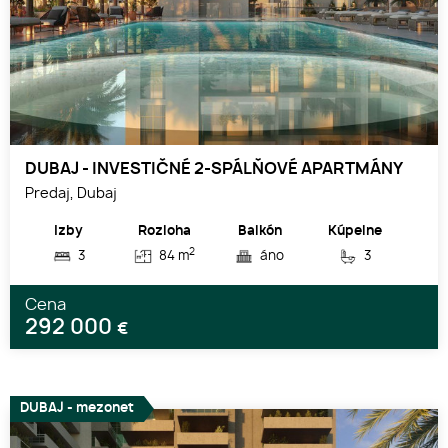
DUBAJ - INVESTIČNÉ 2-SPÁLŇOVÉ APARTMÁNY
Predaj, Dubaj
Izby
Rozloha
Balkón
Kúpelne
2
3
84 m
áno
3
Cena
292 000
€
DUBAJ - mezonet