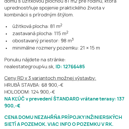
domu s úžitkovou plochou 81 m2 pre rodinu, ktorá
uprednostňuje spojenie praktického života v
kombinácii s prírodným štýlom.
2
úžitková plocha: 81 m
2
zastavaná plocha: 115 m
3
obostavaný priestor: 98 m
minimálne rozmery pozemku: 21 × 15 m
Ponuku nájdete na stránke:
realestategroup4u.sk,
ID: 12766485
Ceny RD v 3 variantoch možnej výstavby:
HRUBÁ STAVBA: 68 900,-€
HOLODOM: 124 900,-€
NA KĽÚČ v prevedení ŠTANDARD vrátane terasy: 137
900,-€
CENA DOMU NEZAHŔŇA PRÍPOJKY INŽINIERSKÝCH
SIETÍ A POZEMOK. VIAC INFO O POZEMKU V RK.