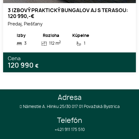
3 IZBOVÝ PRAKTICKÝ BUNGALOV AJ S TERASOU:
120 990,-€
Predaj, Piešťany
Izby
Rozloha
Kúpelne
2
3
112 m
1
Cena
120 990
€
Adresa
Námestie A. Hlinku 25/30 017 01 Považská Bystrica
Telefón
+421 911 175 510