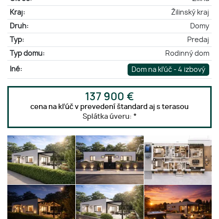
Kraj:
Žilinský kraj
Druh:
Domy
Typ:
Predaj
Typ domu:
Rodinný dom
Iné:
Dom na kľúč - 4 izbový
137 900 €
cena na kľúč v prevedení štandard aj s terasou
Splátka úveru:
*