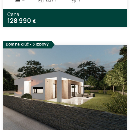
4
132 m
1
Cena
128 990
€
Dom na kľúč - 3 izbový