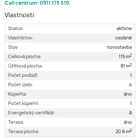
Call centrum: 0911 175 510
Vlastnosti
Status:
aktívne
Vlastníctvo:
osobné
Stav:
novostavba
2
Celková plocha:
115 m
2
Úžitková plocha:
81 m
Počet podlaží:
1
Počet izieb:
4
Kúpeľňa:
áno
Počet kúpeľní:
1
Energetický certifikát:
A
Terasa:
áno
2
Terasa plocha:
20.6 m