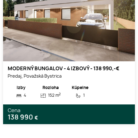
MODERNÝ BUNGALOV - 4 IZBOVÝ - 138 990,-€
Predaj, Považská Bystrica
Izby
Rozloha
Kúpelne
2
4
152 m
1
Cena
138 990
€