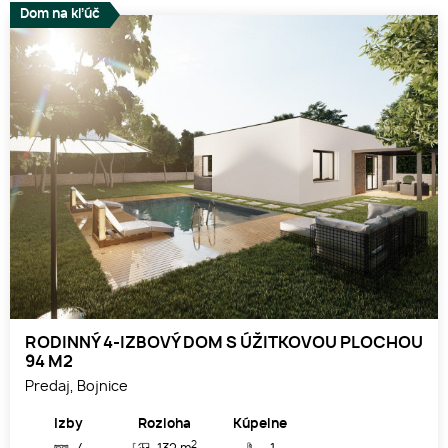
Dom na kľúč
RODINNÝ 4-IZBOVÝ DOM S ÚŽITKOVOU PLOCHOU
94 M2
Predaj, Bojnice
Izby
Rozloha
Kúpelne
2