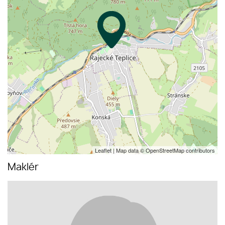
Leaflet
| Map data ©
OpenStreetMap
contributors
Maklér