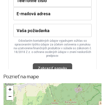
Pozrieť na mape
+
−