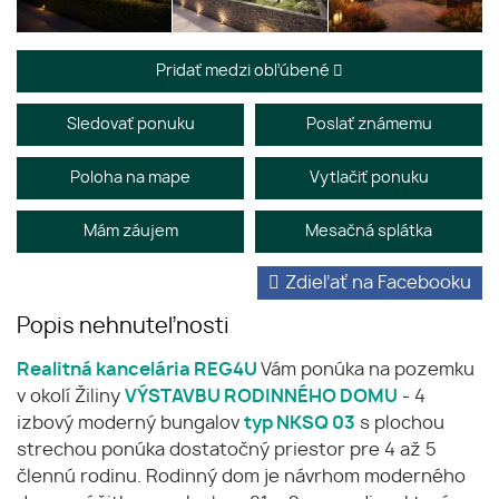
Pridať medzi obľúbené
Sledovať ponuku
Poslať známemu
Poloha na mape
Vytlačiť ponuku
Mám záujem
Mesačná splátka
Zdieľať na Facebooku
Popis nehnuteľnosti
Realitná kancelária REG4U
Vám ponúka na pozemku
v okolí Žiliny
VÝSTAVBU RODINNÉHO DOMU
- 4
izbový moderný bungalov
typ NKSQ 03
s plochou
strechou ponúka dostatočný priestor pre 4 až 5
člennú rodinu. Rodinný dom je návrhom moderného